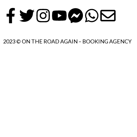
2023 © ON THE ROAD AGAIN – BOOKING AGENCY
{{playListTitle}}
PAUSE
PLAY
{{ index + 1 }}
{{ track.track_title }}
{{ track.alb
{{getSVG(store.sr_icon_file)}}
{{button.podcast_button_name}}