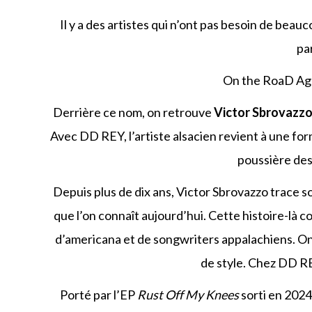
Il y a des artistes qui n’ont pas besoin de beau
pa
On the RoaD Aga
Derrière ce nom, on retrouve
Victor Sbrovazz
Avec DD REY, l’artiste alsacien revient à une for
poussière des 
Depuis plus de dix ans, Victor Sbrovazzo trace 
que l’on connaît aujourd’hui. Cette histoire-là c
d’americana et de songwriters appalachiens. On
de style. Chez DD REY
Porté par l’EP
Rust Off My Knees
sorti en 202