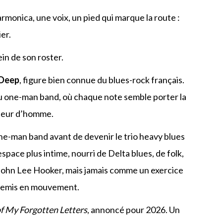
armonica, une voix, un pied qui marque la route :
er.
in de son roster.
 Deep
, figure bien connue du blues-rock français.
e du one-man band, où chaque note semble porter la
auteur d’homme.
ne-man band avant de devenir le trio heavy blues
space plus intime, nourri de Delta blues, de folk,
 John Lee Hooker, mais jamais comme un exercice
é, remis en mouvement.
f My Forgotten Letters
, annoncé pour 2026. Un