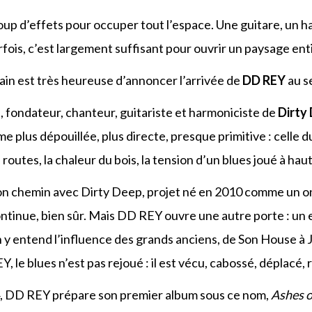
coup d’effets pour occuper tout l’espace. Une guitare, un h
rfois, c’est largement suffisant pour ouvrir un paysage enti
in est très heureuse d’annoncer l’arrivée de
DD REY
au se
o
, fondateur, chanteur, guitariste et harmoniciste de
Dirty
me plus dépouillée, plus directe, presque primitive : cell
routes, la chaleur du bois, la tension d’un blues joué à h
son chemin avec Dirty Deep, projet né en 2010 comme un o
ontinue, bien sûr. Mais DD REY ouvre une autre porte : un e
 y entend l’influence des grands anciens, de Son House à
, le blues n’est pas rejoué : il est vécu, cabossé, déplac
4, DD REY prépare son premier album sous ce nom,
Ashes o